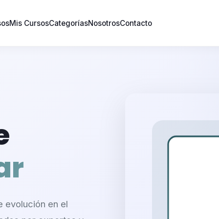
sos
Mis Cursos
Categorías
Nosotros
Contacto
e
ar
 evolución en el