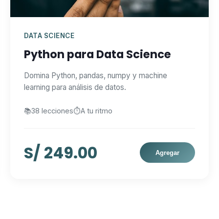
DATA SCIENCE
Python para Data Science
Domina Python, pandas, numpy y machine
learning para análisis de datos.
📚
38 lecciones
⏱️
A tu ritmo
S/ 249.00
Agregar